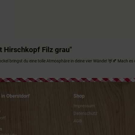
 Hirschkopf Filz grau"
ockel bringst du eine tolle Atmosphäre in deine vier Wände! 🦌🍂 Mach es d
in Oberstdorf
Shop
Impressum
9
Datenschutz
orf
AGB
n