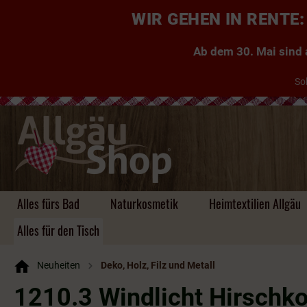
WIR GEHEN IN RENT
Ab dem 30. Mai sind a
So
Alles fürs Bad
Naturkosmetik
Heimtextilien Allgäu
Alles für den Tisch
Neuheiten
Deko, Holz, Filz und Metall
Handgemachte Seifen
Kuscheldecken Allgäu
Taschen
Kühe, Kuhglocken &
Aufbewahrung aus
Einkaufstaschen
Likör
Tischdecken & Läufer
Tassen & Co.
Zauberhafte
Kissen ~ Allgäu, Zirbe,
Platzsets & Läufer
Herzen
Schlüsselanhänger ~
Rucksäcke
Brände & Schnäpse
Tassen & Co
Untersetzer &
Hirsche
Bambus, Holz, Filz
Gästeseifen
Kräuter
für jeden Geschmack
Platzsets
1210.3 Windlicht Hirschko
Körbe uvm.