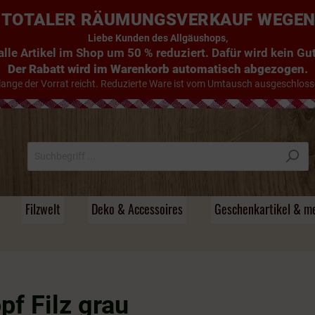
E: TOTALER RÄUMUNGSVERKAUF WEGE
Liebe Kunden des Allgäushops,
lle Artikel im Shop um 50 % reduziert. Dafür wird kein G
Der Rabatt wird im Warenkorb automatisch abgezogen.
lange der Vorrat reicht. Reduzierte Ware ist vom Umtausch ausgeschloss
Filzwelt
Deko & Accessoires
Geschenkartikel & m
Süsse Handtücher
Tischdecken & Läufer
Filz - Untersetzer
Holzdeko & mehr
Magnete &
Handyhüllen
Alte Schnäpse / Im
Individuelle
Stoff
Körper- und Badeöle
Beutel & Körbe
Filz -
Türstopper & Wichtel
Hirsche & Kühe
Umhängetaschen
Flachmänner &
Holz & Mehr
Camper-Bad
Schneekugeln
Holzfass gereifte
Namensgeschenke
Schlüsselanhänger
Schnapsgläser
pf Filz grau
Brände