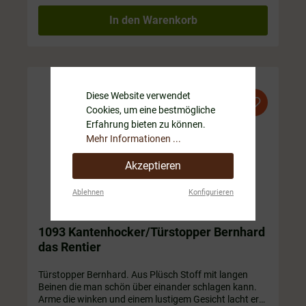
In den Warenkorb
Diese Website verwendet
Cookies, um eine bestmögliche
Erfahrung bieten zu können.
Mehr Informationen ...
Akzeptieren
Ablehnen
Konfigurieren
1093 Kantenhocker/Türstopper Bernhard
das Rentier
Türstopper Bernhard. Aus Plüsch Stoff mit langen
Beinen die man schön über einander schlagen kann.
Arme die winken und einem lustigem Gesicht lacht er