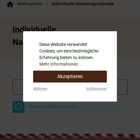
Weihnachten
Individuelle Namensgeschenke
Individuelle
Namensgeschenke
Diese Website verwendet
Cookies, um eine bestmögliche
Erfahrung bieten zu können.
Mehr Informationen ...
Akzeptieren
Filter
Ablehnen
Konfigurieren
Keine Produkte gefunden.