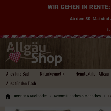
WIR GEHEN IN RENT
Ab dem 30. Mai sind a
So
Alles fürs Bad
Naturkosmetik
Heimtextilien Allgäu
Alles für den Tisch
Taschen & Rucksäcke
Kosmetiktaschen & Mäppchen
L
Handgemachte Seifen
Kuscheldecken Allgäu
Taschen
Kühe, Kuhglocken &
Aufbewahrung aus
Einkaufstaschen
Likör
Tischdecken & Läufer
Tassen & Co.
Zauberhafte
Kissen ~ Allgäu, Zirbe,
Platzsets & Läufer
Herzen
Schlüsselanhänger ~
Rucksäcke
Brände & Schnäpse
Tassen & Co
Untersetzer &
Hirsche
Bambus, Holz, Filz
Gästeseifen
Kräuter
für jeden Geschmack
Platzsets
Körbe uvm.