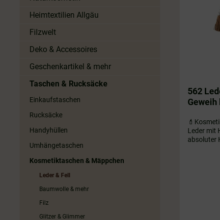
Heimtextilien Allgäu
Filzwelt
Deko & Accessoires
Geschenkartikel & mehr
Taschen & Rucksäcke
562 Lede
Einkaufstaschen
Geweih 
Rucksäcke
💄Kosmeti
Handyhüllen
Leder mit 
absoluter 
Umhängetaschen
vielseitig 
Tasche, Ge
Kosmetiktaschen & Mäppchen
Aufbewahru
hier hast 
Leder & Fell
dabei noch s
Baumwolle & mehr
sich um ei
die Optik d
Filz
x 16 x 1 c
Glitzer & Glimmer