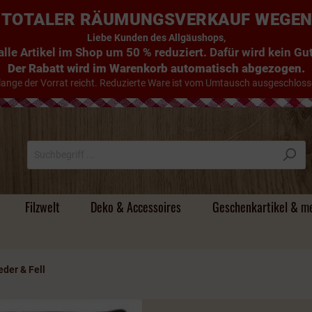
E: TOTALER RÄUMUNGSVERKAUF WEGE
Liebe Kunden des Allgäushops,
lle Artikel im Shop um 50 % reduziert. Dafür wird kein G
Der Rabatt wird im Warenkorb automatisch abgezogen.
lange der Vorrat reicht. Reduzierte Ware ist vom Umtausch ausgeschloss
Filzwelt
Deko & Accessoires
Geschenkartikel & m
eder & Fell
Süsse Handtücher
Tischdecken & Läufer
Filz - Untersetzer
Holzdeko & mehr
Magnete &
Handyhüllen
Alte Schnäpse / Im
Individuelle
Stoff
Körper- und Badeöle
Beutel & Körbe
Filz -
Türstopper & Wichtel
Hirsche & Kühe
Umhängetaschen
Flachmänner &
Holz & Mehr
Camper-Bad
Schneekugeln
Holzfass gereifte
Namensgeschenke
Schlüsselanhänger
Schnapsgläser
Brände