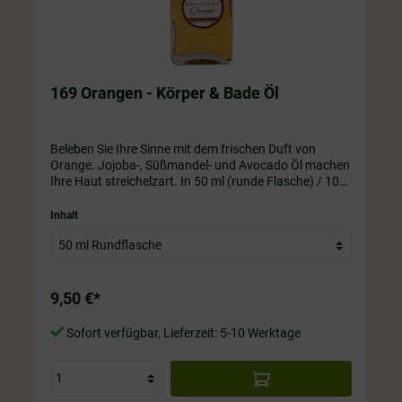
169 Orangen - Körper & Bade Öl
Beleben Sie Ihre Sinne mit dem frischen Duft von
Orange. Jojoba-, Süßmandel- und Avocado Öl machen
Ihre Haut streichelzart. In 50 ml (runde Flasche) / 100
ml / 200 ml / 250 ml / 350 ml / 500 ml Flasche. Die
Flasche ist immer im Preis mit drin.
Inhalt
9,50 €*
Sofort verfügbar, Lieferzeit: 5-10 Werktage