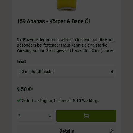
159 Ananas - Körper & Bade Öl
Die Enzyme der Ananas wirken reinigend auf die Haut.
Besonders bei fettender Haut kann sie eine starke
Wirkung auf ihr Gleichgewicht haben.In 50 ml (runde
Flasche) / 100 ml / 200 ml / 250 ml / 350 ml / 500 ml
Flasche. Die Flasche ist immer im Preis mit drin.
Inhalt
9,50 €*
Sofort verfügbar, Lieferzeit: 5-10 Werktage
Details