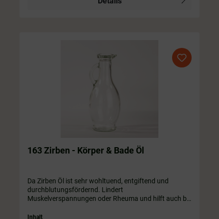
Details
163 Zirben - Körper & Bade Öl
Da Zirben Öl ist sehr wohltuend, entgiftend und
durchblutungsfördernd. Lindert
Muskelverspannungen oder Rheuma und hilft auch bei
Erkältungskrankheiten oder Erschöpfung.In 50 ml
runde Flasche) / 100 ml / 200 ml / 250 ml / 350 ml /
Inhalt