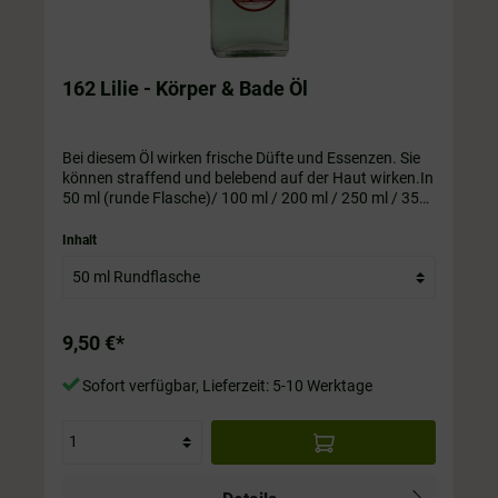
162 Lilie - Körper & Bade Öl
Bei diesem Öl wirken frische Düfte und Essenzen. Sie
können straffend und belebend auf der Haut wirken.In
50 ml (runde Flasche)/ 100 ml / 200 ml / 250 ml / 350
ml / 500 ml Flasche. Die Flasche ist immer im Preis mit
drin.
Inhalt
9,50 €*
Sofort verfügbar, Lieferzeit: 5-10 Werktage