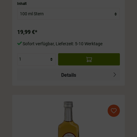
Flasche ist immer im Preis mit drin.
Inhalt
19,99 €*
Sofort verfügbar, Lieferzeit: 5-10 Werktage
Details