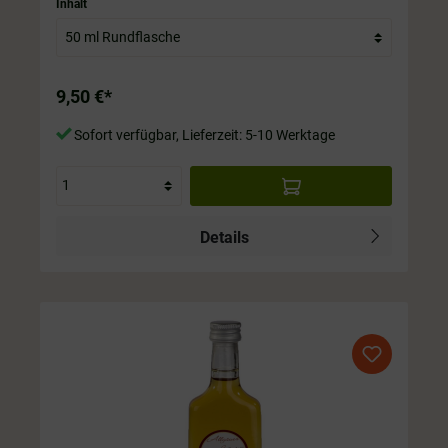
Flasche ist immer im Preis mit drin.
Inhalt
9,50 €*
Sofort verfügbar, Lieferzeit: 5-10 Werktage
Details