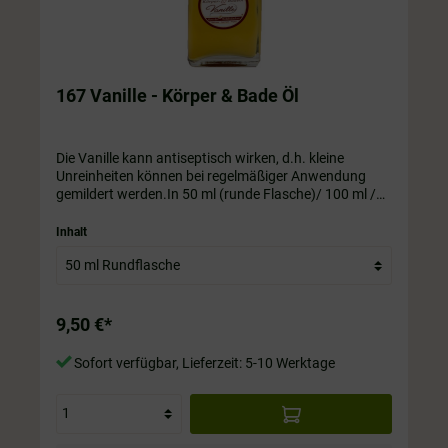
167 Vanille - Körper & Bade Öl
Die Vanille kann antiseptisch wirken, d.h. kleine
Unreinheiten können bei regelmäßiger Anwendung
gemildert werden.In 50 ml (runde Flasche)/ 100 ml /
200 ml / 250 ml / 350 ml / 500 ml Flasche. Die Flasche
ist immer im Preis mit drin.
Inhalt
9,50 €*
Sofort verfügbar, Lieferzeit: 5-10 Werktage