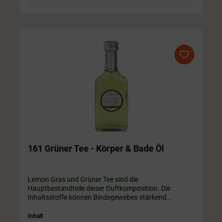
161 Grüner Tee - Körper & Bade Öl
Lemon Gras und Grüner Tee sind die
Hauptbestandteile dieser Duftkomposition. Die
Inhaltsstoffe können Bindegewebes stärkend
wirken.In 50 ml (runde Flasche) / 100 ml / 200 ml /
250 ml / 350 ml / 500 ml Flasche. Die Flasche ist
Inhalt