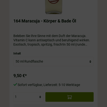
164 Maracuja - Körper & Bade Öl
Beleben Sie Ihre Sinne mit dem Duft der Maracuja.
Vitamin C kann antiseptisch und beruhigend wirken.
Exotisch, tropisch, spritzig, frisch!In 50 ml (runde
Flasche)/ 100 ml / 200 ml / 250 ml / 350 ml / 500 ml
Flasche. Die Flasche ist immer im Preis mit drin.
Inhalt
9,50 €*
Sofort verfügbar, Lieferzeit: 5-10 Werktage