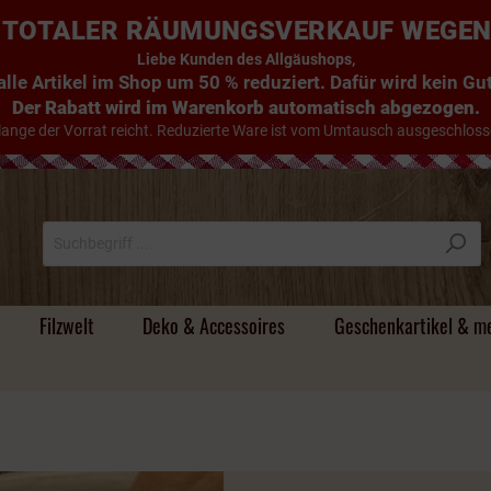
E: TOTALER RÄUMUNGSVERKAUF WEGE
Liebe Kunden des Allgäushops,
lle Artikel im Shop um 50 % reduziert. Dafür wird kein G
Der Rabatt wird im Warenkorb automatisch abgezogen.
lange der Vorrat reicht. Reduzierte Ware ist vom Umtausch ausgeschloss
Filzwelt
Deko & Accessoires
Geschenkartikel & m
Süsse Handtücher
Tischdecken & Läufer
Filz - Untersetzer
Holzdeko & mehr
Magnete &
Handyhüllen
Alte Schnäpse / Im
Individuelle
Stoff
Körper- und Badeöle
Beutel & Körbe
Filz -
Türstopper & Wichtel
Hirsche & Kühe
Umhängetaschen
Flachmänner &
Holz & Mehr
Camper-Bad
Schneekugeln
Holzfass gereifte
Namensgeschenke
Schlüsselanhänger
Schnapsgläser
Brände