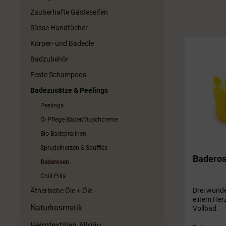
Zauberhafte Gästeseifen
Süsse Handtücher
Körper- und Badeöle
Badzubehör
Feste Schampoos
Badezusätze & Peelings
Peelings
Öl-Pflege Bäder/Duschcreme
Bio Badepralinen
Sprudelherzen & Soufflés
Badero
Baderosen
Chill Pills
Drei wund
Ätherische Öle + Öle
einem Herz mit Schl
Naturkosmetik
Vollbad.
Heimtextilien Allgäu