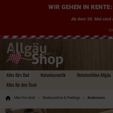
WIR GEHEN IN RENT
Ab dem 30. Mai sind a
So
Alles fürs Bad
Naturkosmetik
Heimtextilien Allgäu
Alles für den Tisch
Alles fürs Bad
Badezusätze & Peelings
Baderosen
Handgemachte Seifen
Kuscheldecken Allgäu
Taschen
Kühe, Kuhglocken &
Aufbewahrung aus
Einkaufstaschen
Likör
Tischdecken & Läufer
Tassen & Co.
Zauberhafte
Kissen ~ Allgäu, Zirbe,
Platzsets & Läufer
Herzen
Schlüsselanhänger ~
Rucksäcke
Brände & Schnäpse
Tassen & Co
Untersetzer &
Hirsche
Bambus, Holz, Filz
Gästeseifen
Kräuter
für jeden Geschmack
Platzsets
Körbe uvm.