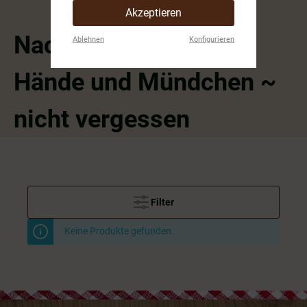
Akzeptieren
Nach dem Grillen~
Ablehnen
Konfigurieren
Hände und Mündchen ~
nicht vergessen
Filter
Keine Produkte gefunden.