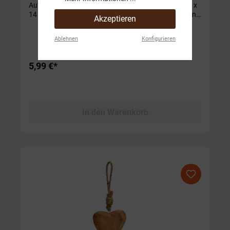
Aufschrift. Bestens geeignet zum dekorieren. ca.14 x
14 x 2 cm (ohne Kordel) 🌳🤩 Bringe die Natur in deine
Akzeptieren
vier Wände mit unseren wunderschönen Herz
Anhängern. Ein Muss für alle Naturliebhaber! 🥰
Ablehnen
Konfigurieren
5,99 €*
In den Warenkorb