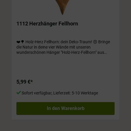
1112 Herzhänger Fellhorn
❤️🌳 Holz-Herz Fellhorn: dein Deko-Traum! 😍 Bringe
die Natur in deine vier Wände mit unseren
wunderschönen Hänger "Holz-Herz-Fellhorn" aus
hochwertigem Mango Vollholz. Ein Muss für alle
Naturliebhaber! 🥰 Voll Holz Herz an Kordel. ca. 7 x 9 x
2 cm.
5,99 €*
Sofort verfügbar, Lieferzeit: 5-10 Werktage
In den Warenkorb