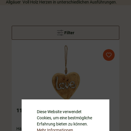
Allgäuer Voll Holz Herzen in unterschiedlichen Ausführungen.
Filter
1107.2 Herz Love zum Hängen
Diese Website verwendet
Cookies, um eine bestmögliche
Erfahrung bieten zu können.
Hänge Herz Love aus Mango Voll Holz mit Metall
Mehr Informationen ...