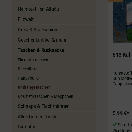
Heimtextilien Allgäu
Filzwelt
Deko & Accessoires
Geschenkartikel & mehr
Taschen & Rucksäcke
513 Kuh
Einkaufstaschen
Rucksäcke
Kunststof
Handyhüllen
Kuh Motiv
Cappuccino us
Umhängetaschen
Badetasch
ca. 45 x 4
Kosmetiktaschen & Mäppchen
Schnaps & Flachmänner
5,99 €*
Alles für den Tisch
Sofort v
Camping
Werktage