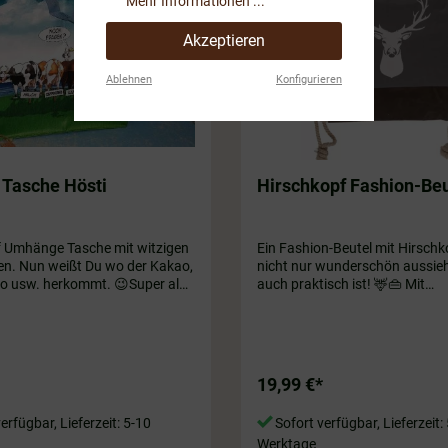
Mehr Informationen ...
Akzeptieren
Ablehnen
Konfigurieren
 Tasche Hösti
Hirschkopf Fashion-Beu
f Umhänge Tasche mit witzigen
Ein Fashion-Beutel mit Hirschk
en. Nun weißt Du wo der Kakao,
nicht nur wunderschön aussieh
w. herkommt. 😉Super als
auch praktisch ist! 🦌👜 Mit
e oder zum Einkaufen geeignet.
Kordelbandträgern zum Versch
5 x 17 cm.
einem wasserabweisenden Inne
weiß – perfekt für den Alltag, a
Turnbeutel oder als Geschenk! 
Grau/hellbraun. Größe ca. 33 x
19,99 €*
65% Baumwolle & 35% Polyest
erfügbar, Lieferzeit: 5-10
Sofort verfügbar, Lieferzeit:
Werktage