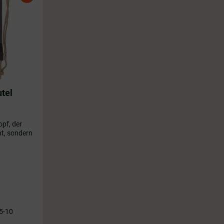
tel
opf, der
t, sondern
ließen und
nfutter in
ls
Farbe:
 50 cm,
er
 5-10