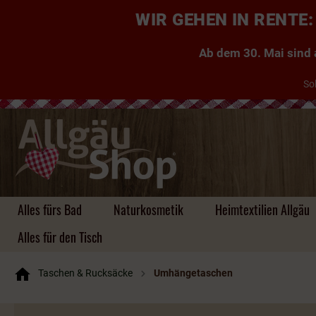
WIR GEHEN IN RENT
Ab dem 30. Mai sind a
So
Alles fürs Bad
Naturkosmetik
Heimtextilien Allgäu
Alles für den Tisch
Taschen & Rucksäcke
Umhängetaschen
Handgemachte Seifen
Kuscheldecken Allgäu
Taschen
Kühe, Kuhglocken &
Aufbewahrung aus
Einkaufstaschen
Likör
Tischdecken & Läufer
Tassen & Co.
Zauberhafte
Kissen ~ Allgäu, Zirbe,
Platzsets & Läufer
Herzen
Schlüsselanhänger ~
Rucksäcke
Brände & Schnäpse
Tassen & Co
Untersetzer &
Hirsche
Bambus, Holz, Filz
Gästeseifen
Kräuter
für jeden Geschmack
Platzsets
Körbe uvm.