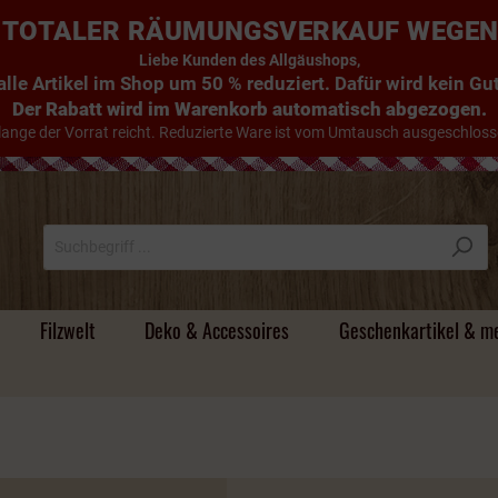
E: TOTALER RÄUMUNGSVERKAUF WEGE
Liebe Kunden des Allgäushops,
lle Artikel im Shop um 50 % reduziert. Dafür wird kein G
Der Rabatt wird im Warenkorb automatisch abgezogen.
lange der Vorrat reicht. Reduzierte Ware ist vom Umtausch ausgeschloss
Filzwelt
Deko & Accessoires
Geschenkartikel & m
Süsse Handtücher
Tischdecken & Läufer
Filz - Untersetzer
Holzdeko & mehr
Magnete &
Handyhüllen
Alte Schnäpse / Im
Individuelle
Stoff
Körper- und Badeöle
Beutel & Körbe
Filz -
Türstopper & Wichtel
Hirsche & Kühe
Umhängetaschen
Flachmänner &
Holz & Mehr
Camper-Bad
Schneekugeln
Holzfass gereifte
Namensgeschenke
Schlüsselanhänger
Schnapsgläser
Brände