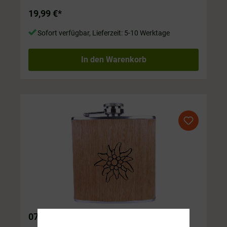
Oberfläche. Inhalt ca. 180 ml
19,99 €*
Sofort verfügbar, Lieferzeit: 5-10 Werktage
In den Warenkorb
07 Flachmann Edelweiß