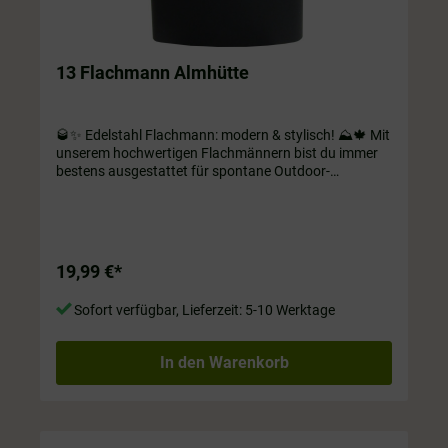
13 Flachmann Almhütte
🥃✨ Edelstahl Flachmann: modern & stylisch! ⛰️🍁 Mit
unserem hochwertigen Flachmännern bist du immer
bestens ausgestattet für spontane Outdoor-
Abenteuer oder gesellige Zusammenkünfte im kleinen
Kreis! Wähle zwischen verschiedenen Motiven und
mach dich bereit für unvergessliche Momente unter
freiem Himmel! ☀️Edelstahl Flachmann. Inhalt ca. 180
ml
19,99 €*
Sofort verfügbar, Lieferzeit: 5-10 Werktage
In den Warenkorb