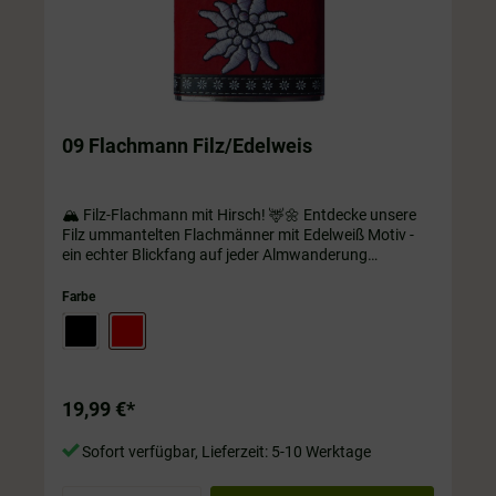
09 Flachmann Filz/Edelweis
🏔️ Filz-Flachmann mit Hirsch! 🦌🌼 Entdecke unsere
Filz ummantelten Flachmänner mit Edelweiß Motiv -
ein echter Blickfang auf jeder Almwanderung
Oktoberfestparty oder tollen anderen Abenteuern! 🦌
💐 Hol dir jetzt dein traditionelles Accessoire und
Farbe
genieße deine Drinks in alpinem Ambiente! 🥂🎉
Edelstahl Flachmann mit Filz Ummantelung und
gesticktem Edelweiß. In 2 Farben . Inhalt ca. 180 ml
19,99 €*
Sofort verfügbar, Lieferzeit: 5-10 Werktage