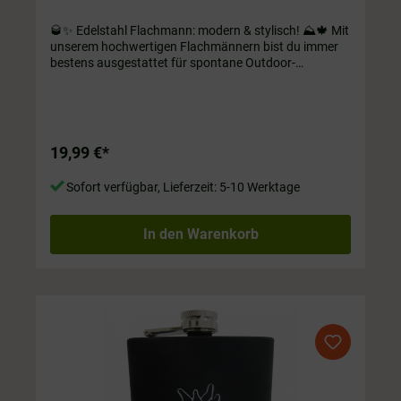
🥃✨ Edelstahl Flachmann: modern & stylisch! ⛰️🍁 Mit
unserem hochwertigen Flachmännern bist du immer
bestens ausgestattet für spontane Outdoor-
Abenteuer oder gesellige Zusammenkünfte im kleinen
Kreis! Wähle zwischen verschiedenen Motiven und
mach dich bereit für unvergessliche Momente unter
freiem Himmel! ☀️Edelstahl Flachmann mit
Holzummantelung und handgemaltem Blumen
19,99 €*
Motiv. Inhalt ca. 180 ml
Sofort verfügbar, Lieferzeit: 5-10 Werktage
In den Warenkorb