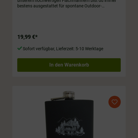
unserem hochwertigen Flachmännern bist du immer
bestens ausgestattet für spontane Outdoor-
Abenteuer oder gesellige Zusammenkünfte im kleinen
Kreis! Wähle zwischen verschiedenen Motiven und
mach dich bereit für unvergessliche Momente unter
freiem Himmel! ☀️Edelstahl Flachmann. Inhalt ca. 180
ml
19,99 €*
Sofort verfügbar, Lieferzeit: 5-10 Werktage
In den Warenkorb