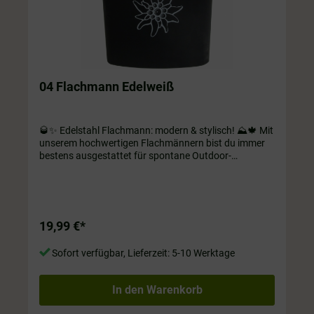
04 Flachmann Edelweiß
🥃✨ Edelstahl Flachmann: modern & stylisch! ⛰️🍁 Mit
unserem hochwertigen Flachmännern bist du immer
bestens ausgestattet für spontane Outdoor-
Abenteuer oder gesellige Zusammenkünfte im kleinen
Kreis! Wähle zwischen verschiedenen Motiven und
mach dich bereit für unvergessliche Momente unter
freiem Himmel! ☀️ Edelstahl Flachmann mit "samtiger"
Oberfläche. Farbe Schwarz mit Edelweiß. Inhalt ca.
19,99 €*
180 ml
Sofort verfügbar, Lieferzeit: 5-10 Werktage
In den Warenkorb