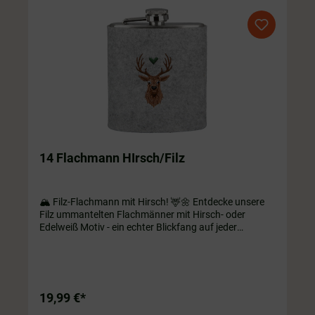
14 Flachmann HIrsch/Filz
🏔️ Filz-Flachmann mit Hirsch! 🦌🌼 Entdecke unsere
Filz ummantelten Flachmänner mit Hirsch- oder
Edelweiß Motiv - ein echter Blickfang auf jeder
Almwanderung Oktoberfestparty oder tollen anderen
Abenteuern! 🦌💐 Hol dir jetzt dein traditionelles
Accessoire und genieße deine Drinks in alpinem
Ambiente! 🥂🎉Edelstahl Flachmann Inhalt ca. 180 ml
19,99 €*