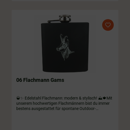
06 Flachmann Gams
🥃✨ Edelstahl Flachmann: modern & stylisch! ⛰️🍁Mit
unserem hochwertigen Flachmännern bist du immer
bestens ausgestattet für spontane Outdoor-
Abenteuer oder gesellige Zusammenkünfte im kleinen
Kreis! Wähle zwischen verschiedenen Motiven und
mach dich bereit für unvergessliche Momente unter
freiem Himmel! ☀️Edelstahl Flachmann mit samtiger