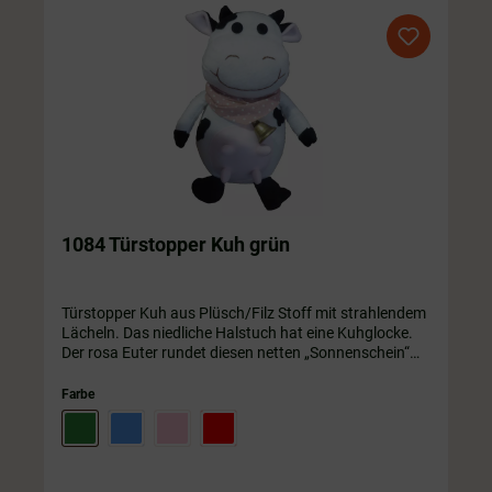
1084 Türstopper Kuh grün
Türstopper Kuh aus Plüsch/Filz Stoff mit strahlendem
Lächeln. Das niedliche Halstuch hat eine Kuhglocke.
Der rosa Euter rundet diesen netten „Sonnenschein“
ab.Die Kuh ist mit unterschiedlichen Halstüchern
erhältlich. ca. 45 cm
Farbe