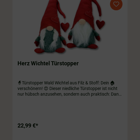
Herz Wichtel Türstopper
🧙Türstopper Wald Wichtel aus Filz & Stoff: Dein 🏠
verschönern! 😍 Dieser niedliche Türstopper ist nicht
nur hübsch anzusehen, sondern auch praktisch: Dank
des beschwerten "Popos" kann er ganz alleine stehen
und hält so jede Türe auf! Auch perfekt für Regal,
Fensterbank oder jeden anderen Lieblingsplatz in
deinem Zuhause. 👌 ca. 45 cm, Farbe der Kleidung
Grau mit einer niedlichen roten Zipfelmütze und roten
22,99 €*
Füßchen.