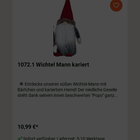
1072.1 Wichtel Mann kariert
🌟 Entdecke unseren süßen Wichtel-Mann mit
Bärtchen und kariertem Hemd! Der niedliche Geselle
steht dank seinem innen beschwerten "Popo" ganz
alleine. Perfekt für dein Zuhause als Dekoration auf
Regal oder Fensterbank! ❤️ ca. 25 cm hoch
10,99 €*
Sofort verfügbar, Lieferzeit: 5-10 Werktage