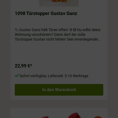
1098 Türstopper Gustav Ganz
🦆 Gustav Ganz hält Türen offen! 🚪😍 Du willst deine
Wohnung verschönern? Dann darf der süße
Türstopper Gustav nicht fehlen! Sein innenliegender
"Popo" sorgt dafür, dass er stabil steht - egal ob auf
dem Regal oder der Fensterbank. Hol dir jetzt dieses
tolle Accessoire und verleihe deinem Zuhause eine
extra Portion Charme!
22,99 €*
Sofort verfügbar, Lieferzeit: 5-10 Werktage
In den Warenkorb