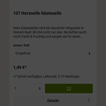
107 Herzseife Gästeseife
Herz Gästeseifen sind ein absoluter Hingucker in
Deinem Bad! 🤩 Und nicht nur das: Sie duften auch
noch frisch & fruchtig und sorgen sie für einen
perfekten Start in den Tag. Es gibt sie in 8
verschiedenen Düften. ca. 20 Gramm. Größe ca. 40 x
Aroma / Duft
40 mm. Sie sind SLS und Paraben Frei.
1,49 €*
Sofort verfügbar, Lieferzeit: 5-10 Werktage
Details