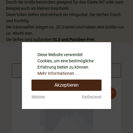
Durch die Größe besonders geeignet für das Gäste WC oder zum
Beispiel auch als kleines Geschenk.
Diese tollen Seifen sind einfach ein Hingucker. Sie riechen frisch
und fruchtig.
Die Gästeseifen wiegen ca. 20 Gramm und haben eine Größe von
ca. 40x40 mm.
Die Seifen sind außerdem
SLS und Paraben-Frei
.
Diese Website verwendet
Cookies, um eine bestmögliche
Erfahrung bieten zu können.
Filter
Mehr Informationen ...
Akzeptieren
Ablehnen
Konfigurieren