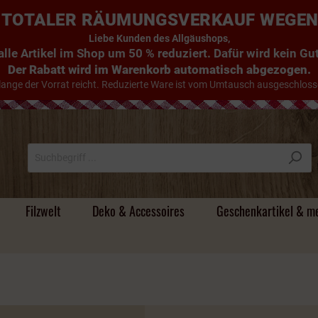
E: TOTALER RÄUMUNGSVERKAUF WEGE
Liebe Kunden des Allgäushops,
lle Artikel im Shop um 50 % reduziert. Dafür wird kein G
Der Rabatt wird im Warenkorb automatisch abgezogen.
lange der Vorrat reicht. Reduzierte Ware ist vom Umtausch ausgeschloss
Filzwelt
Deko & Accessoires
Geschenkartikel & m
Süsse Handtücher
Tischdecken & Läufer
Filz - Untersetzer
Holzdeko & mehr
Magnete &
Handyhüllen
Alte Schnäpse / Im
Individuelle
Stoff
Körper- und Badeöle
Beutel & Körbe
Filz -
Türstopper & Wichtel
Hirsche & Kühe
Umhängetaschen
Flachmänner &
Holz & Mehr
Camper-Bad
Schneekugeln
Holzfass gereifte
Namensgeschenke
Schlüsselanhänger
Schnapsgläser
Brände