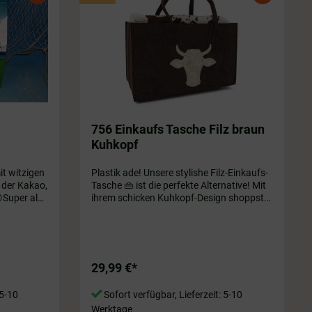
756 Einkaufs Tasche Filz braun
Kuhkopf
t witzigen
Plastik ade! Unsere stylishe Filz-Einkaufs-
 der Kakao,
Tasche 👜 ist die perfekte Alternative! Mit
ihrem schicken Kuhkopf-Design shoppst
n geeignet.
Du nachhaltig! Damit macht einkaufen
Spaß! Braun Größe ca. 40 x 20 x 26 cm
29,99 €*
 5-10
Sofort verfügbar, Lieferzeit: 5-10
Werktage