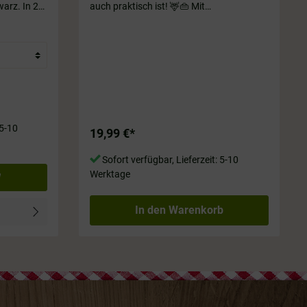
warz. In 2
auch praktisch ist! 🦌👜 Mit
1,5 cm.
Kordelbandträgern zum Verschließen und
einem wasserabweisenden Innenfutter in
weiß – perfekt für den Alltag, als
Turnbeutel oder als Geschenk! Farbe:
Grau/hellbraun. Größe ca. 33 x 50 cm,
65% Baumwolle & 35% Polyester
 5-10
19,99 €*
Sofort verfügbar, Lieferzeit: 5-10
Werktage
In den Warenkorb