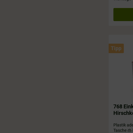
Tipp
768 Eink
Hirschk
Plastik ade
Tasche 👜 i