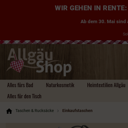
WIR GEHEN IN RENT
Ab dem 30. Mai sind a
So
Alles fürs Bad
Naturkosmetik
Heimtextilien Allgäu
Alles für den Tisch
Taschen & Rucksäcke
Einkaufstaschen
Handgemachte Seifen
Kuscheldecken Allgäu
Taschen
Kühe, Kuhglocken &
Aufbewahrung aus
Einkaufstaschen
Likör
Tischdecken & Läufer
Tassen & Co.
Zauberhafte
Kissen ~ Allgäu, Zirbe,
Platzsets & Läufer
Herzen
Schlüsselanhänger ~
Rucksäcke
Brände & Schnäpse
Tassen & Co
Untersetzer &
Hirsche
Bambus, Holz, Filz
Gästeseifen
Kräuter
für jeden Geschmack
Platzsets
Körbe uvm.