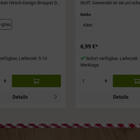
cken Hirsch-Design Shoppst Du
Stoff. Gewendet ist sie uni sch
! Damit macht einkaufen Spaß!
Größen. 30 x 33 cm und 37 x 4
ll und dunkel Grau. ca. 30 x 15
Größe
l-grau
6,99 €*
erfügbar, Lieferzeit: 5-10
Sofort verfügbar, Lieferzeit:
Werktage
Details
Details