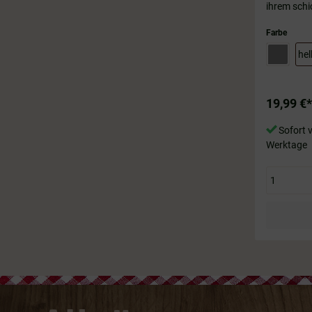
ihrem schi
nachhaltig
Farben: he
Farbe
x 40 cm
hel
19,99 €*
Sofort v
Werktage