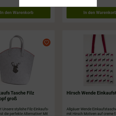
In den Warenkorb
In den Warenkor
aufs Tasche Filz
Hirsch Wende Einkaufs
opf groß
! Unsere stylishe Filz-Einkaufs-
Allgäuer Wende Einkaufstasche 
st die perfekte Alternative! Mit
mit Hirsch Motiven auf creme 