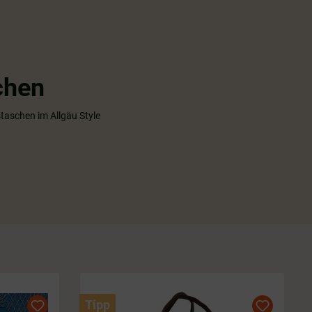
chen
staschen im Allgäu Style
Tipp