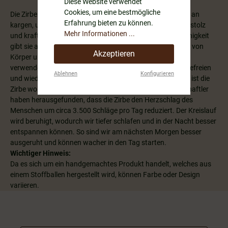
Diese Website verwendet
Cookies, um eine bestmögliche
Die Zirbe ist die Königin der Alpen, weil sie im Hochgebirge an
Erfahrung bieten zu können.
kargen, ungeschützten Stellen zu finden ist und trotzdem stolz
Mehr Informationen ...
und kraftvoll über den Dingen steht. Diese Widerstandsfähigkeit
gibt sie an uns weiter. Deshalb wird die Zirbe zur Stärkung von
Akzeptieren
Körper und Seele sowie für innere Ruhe und Wohlbefinden
verwendet. Die ätherischen Öle helfen, die Atemwege zu befreien
Ablehnen
Konfigurieren
und wieder tief durchatmen zu können. Am bekanntesten ist die
Zirbe wohl für ihre Wirkung auf unseren Schlaf. Wissenschaftler
haben herausgefunden, dass die Zirbe den Herzschlag des
Menschen um circa 3.500 Schläge pro Tag reduziert. Der Kreislauf
wird beruhigt, wodurch wir tiefer schlafen und in der Nacht besser
entspannen können. So sind wir am nächsten Morgen besser
ausgeruht und können wacher in den Tag starten.
Wichtiger Hinweis:
Da es sich um ein handgemachtes Produkt handelt,
welches aus
einem Stoffballen hergestellt wird, können Farbe oder Design
variieren.