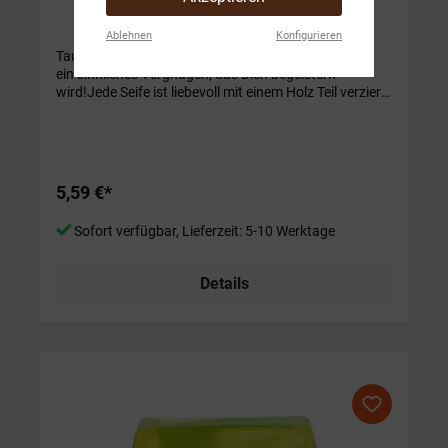
Ablehnen
Konfigurieren
Tauche ein in die Welt des Brombeer-Duftes – Erlebe
ein sinnliches Vergnügen, das Dich begeistern
wird!Jede Seife ist liebevoll mit einem Holz Teil verziert
(Kuh, Edelweiß, ...)
5,59 €*
Sofort verfügbar, Lieferzeit: 5-10 Werktage
Details