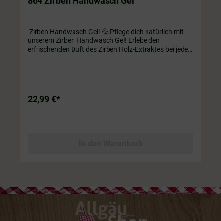
864 Zirben Handwasch Gel
Zirben Handwasch Gel! 💦 Pflege dich natürlich mit
unserem Zirben Handwasch Gel! Erlebe den
erfrischenden Duft des Zirben Holz-Extraktes bei jeder
Anwendung. Ob als Handwäsche oder praktisches
Duschgel – dieses vegane Wundermittel aus rein
natürlichen Inhaltsstoffen lässt deine Haut strahlen!
Probiere es gleich aus und tauche ein in pure Frische!
🌿🚿💦 Im praktischem Pumpspender 150 ml.
22,99 €*
In den Warenkorb