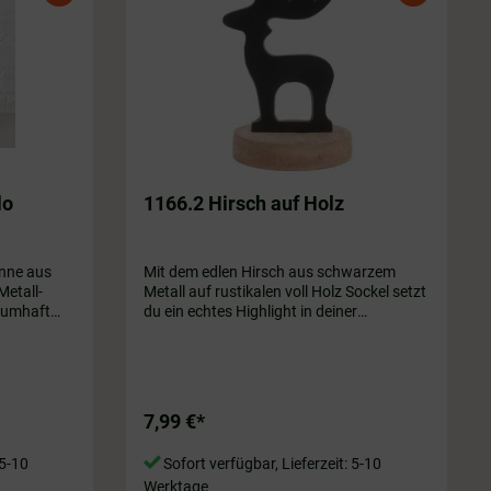
lo
1166.2 Hirsch auf Holz
Mit dem edlen Hirsch aus schwarzem
Metall-
Metall auf rustikalen voll Holz Sockel setzt
raumhaft
du ein echtes Highlight in deiner
e vier
Dekoration! Lass dein Wohnzimmer
rm
erstrahlen. ✨ ca. 13 cm
o im
ne warme
 Akzente in
7,99 €*
x 5 cm
 5-10
Sofort verfügbar, Lieferzeit: 5-10
Werktage