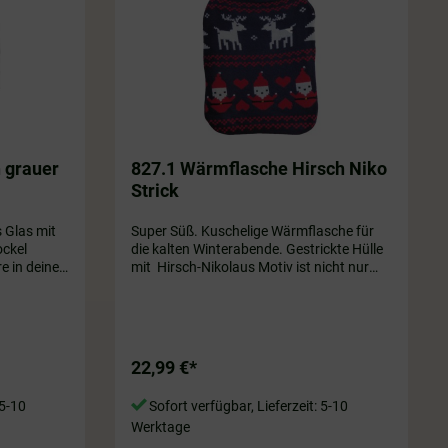
h grauer
827.1 Wärmflasche Hirsch Niko
Strick
s Glas mit
Super Süß. Kuschelige Wärmflasche für
ockel
die kalten Winterabende. Gestrickte Hülle
e in deine
mit Hirsch-Nikolaus Motiv ist nicht nur
emütlich
super gemütlich, sondern auch ein echtes
ge
Schmuckstück aus dem Allgäu. Innen rote
a. 14 x 10
Gummi Füllung ca. 1,6 L und ca. 32 x 28
cm. Farbe: Blau/Rot
22,99 €*
 5-10
Sofort verfügbar, Lieferzeit: 5-10
Werktage