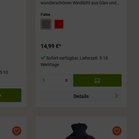
wunderschönen Windlicht aus Glas und
Filz-Umhüllung! 🏡🕯️ Lass dich verzaubern
und bestelle es gleich hier! In 2 Farben. H:
Farbe
ca. 13 cm
14,99 €*
Sofort verfügbar, Lieferzeit: 5-10
Werktage
 5-10
b
Details