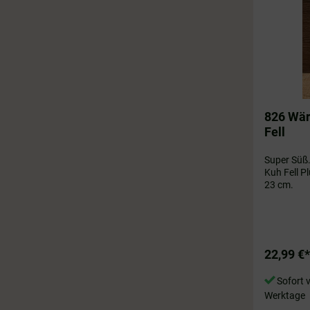
826 Wär
Fell
Super Süß
Kuh Fell P
23 cm.
22,99 €*
Sofort v
Werktage