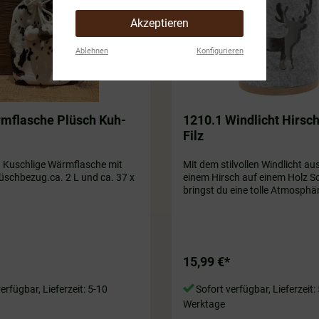
Akzeptieren
Ablehnen
Konfigurieren
mflasche Plüsch Kuh-
1210.1 Windlicht Hirsc
Filz
. Kuschlige Wärmflasche mit
Mit dem stilvollen Windlicht au
lüschbezug.ca. 2 L und ca. 37 x
einem Hirsch auf einem Holz S
bringst du eine tolle Atmosphär
vier Wände! 🦌🍂 Mach es dir g
und gönne dir dieses einzigarti
Accessoire für dein Zuhause! c
x10 cm
15,99 €*
erfügbar, Lieferzeit: 5-10
Sofort verfügbar, Lieferzeit:
Werktage