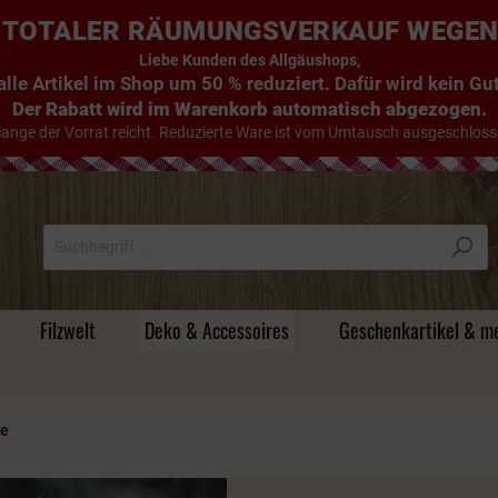
E: TOTALER RÄUMUNGSVERKAUF WEGE
Liebe Kunden des Allgäushops,
lle Artikel im Shop um 50 % reduziert. Dafür wird kein G
Der Rabatt wird im Warenkorb automatisch abgezogen.
lange der Vorrat reicht. Reduzierte Ware ist vom Umtausch ausgeschloss
Filzwelt
Deko & Accessoires
Geschenkartikel & m
he
Süsse Handtücher
Geschirrtücher
Filz - Untersetzer
Holzdeko & mehr
Magnete &
Handyhüllen
Alte Schnäpse / Im
Individuelle
Stoff
Körper- und Badeöle
Tischdecken & Läufer
Filz -
Türstopper & Wichtel
Hirsche & Kühe
Umhängetaschen
Flachmänner &
Holz & Mehr
Camper-Bad
Schneekugeln
Holzfass gereifte
Namensgeschenke
Schlüsselanhänger
Schnapsgläser
Brände