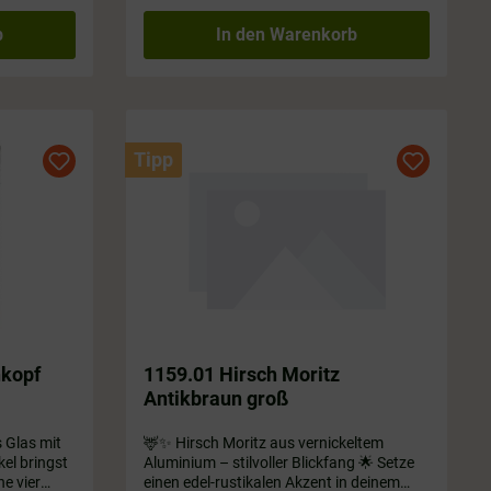
b
In den Warenkorb
Tipp
hkopf
1159.01 Hirsch Moritz
Antikbraun groß
s Glas mit
🦌✨ Hirsch Moritz aus vernickeltem
el bringst
Aluminium – stilvoller Blickfang 🌟 Setze
ne vier
einen edel-rustikalen Akzent in deinem