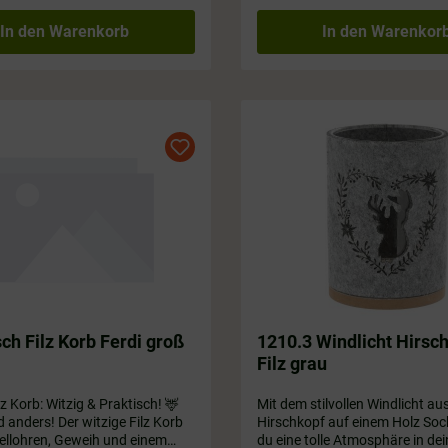
In den Warenkorb
In den Warenkor
ch Filz Korb Ferdi groß
1210.3 Windlicht Hirsc
Filz grau
lz Korb: Witzig & Praktisch! 🦌
Mit dem stilvollen Windlicht au
d anders! Der witzige Filz Korb
Hirschkopf auf einem Holz Sock
Fellohren, Geweih und einem
du eine tolle Atmosphäre in dei