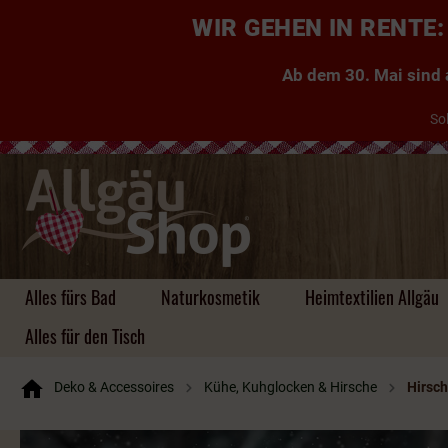
WIR GEHEN IN RENT
Ab dem 30. Mai sind a
So
Alles fürs Bad
Naturkosmetik
Heimtextilien Allgäu
Alles für den Tisch
Deko & Accessoires
Kühe, Kuhglocken & Hirsche
Hirsc
Handgemachte Seifen
Kuscheldecken Allgäu
Taschen
Kühe, Kuhglocken &
Aufbewahrung aus
Einkaufstaschen
Likör
Tischdecken & Läufer
Tassen & Co.
Zauberhafte
Kissen ~ Allgäu, Zirbe,
Platzsets & Läufer
Herzen
Schlüsselanhänger ~
Rucksäcke
Brände & Schnäpse
Tassen & Co
Untersetzer &
Hirsche
Bambus, Holz, Filz
Gästeseifen
Kräuter
für jeden Geschmack
Platzsets
Körbe uvm.