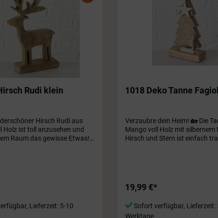
irsch Rudi klein
1018 Deko Tanne Fagio
derschöner Hirsch Rudi aus
Verzaubre dein Heim! 🏡 Die Tanne aus
 Holz ist toll anzusehen und
Mango voll Holz mit silbernem 
edem Raum das gewisse Etwas!
Hirsch und Stern ist einfach t
schön! Ein Stück Natur für dein
er aus. ca. 30 cm
Wände. Ob als Blickfang unte
Weihnachtsbaum oder als Dek
Wohnzimmer - sie sorgt für ei
Atmosphäre und setzt stilvolle
19,99 €*
jedem Raum.🌟🎄 ca. 20 x 12 
erfügbar, Lieferzeit: 5-10
Sofort verfügbar, Lieferzeit:
Werktage