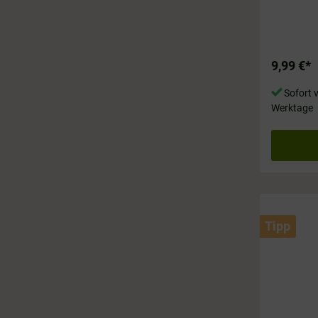
lustigen Ge
jedem Raum
Aufbewahr
oder wofü
dieses Acce
9,99 €*
Hol dir jet
ca. 20 x 1
Sofort v
Werktage
Tipp