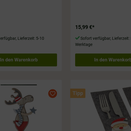
sicht ist ein echter Blickfang in
Wände! 🦌🍂 Mach es dir gemüt
. Nutze ihn als
gönne dir dieses einzigartige A
ungskorb, Blumenübertopf
für dein Zuhause! ca. 14 x 10 
r auch immer du möchtest -
ssoire ist vielseitig einsetzbar!
15,99 €*
zt dein individuelles Stück! Rund
5 x 15 cm
erfügbar, Lieferzeit: 5-10
Sofort verfügbar, Lieferzeit:
Werktage
In den Warenkorb
In den Warenkor
Tipp