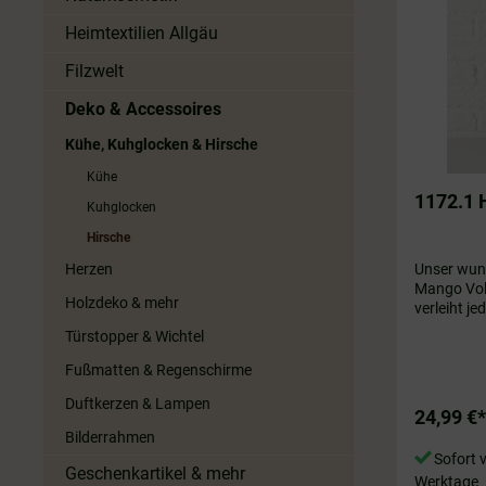
Heimtextilien Allgäu
Filzwelt
Deko & Accessoires
Kühe, Kuhglocken & Hirsche
Kühe
1172.1 H
Kuhglocken
Hirsche
Herzen
Unser wun
Mango Voll
Holzdeko & mehr
verleiht j
🦌 Sieht auch neben seinem großem
Türstopper & Wichtel
Bruder sup
Fußmatten & Regenschirme
Duftkerzen & Lampen
24,99 €*
Bilderrahmen
Sofort v
Geschenkartikel & mehr
Werktage