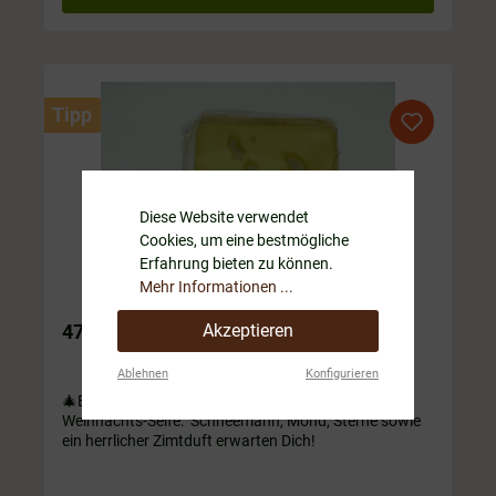
Tipp
Diese Website verwendet
Cookies, um eine bestmögliche
Erfahrung bieten zu können.
Mehr Informationen ...
Akzeptieren
47 Designer Seife Schneemann
Ablehnen
Konfigurieren
🎄Erlebe den Zauber der Weihnacht mit unserer
Weihnachts-Seife: Schneemann, Mond, Sterne sowie
ein herrlicher Zimtduft erwarten Dich!