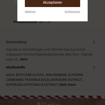
Akzeptieren
Ablehnen
Konfigurieren
Zum Merkzettel hinzufügen
Produktnummer:
0871.01
Beschreibung
Sag Ade zu Schwellungen und Fältchen! Das Eye Gel ist
vollgepackt mit feuchtigkeitsspendender Aloe Vera - Peptide
regen di…
Mehr
Inhaltsstoffe
AQUA, BUTYLENE GLYCOL, NIACINAMIDE, GLYCERIN,
CARBOMER, FRAXINUS EXCELSIOR BARK EXTRACT,
EUPHRASIA OFFICINALIS EXTRACT,
Mehr lesen