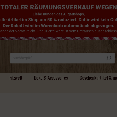
E: TOTALER RÄUMUNGSVERKAUF WEGE
Liebe Kunden des Allgäushops,
lle Artikel im Shop um 50 % reduziert. Dafür wird kein G
Der Rabatt wird im Warenkorb automatisch abgezogen.
lange der Vorrat reicht. Reduzierte Ware ist vom Umtausch ausgeschloss
Filzwelt
Deko & Accessoires
Geschenkartikel & m
Süsse Handtücher
Tischdecken & Läufer
Filz - Untersetzer
Holzdeko & mehr
Magnete &
Handyhüllen
Alte Schnäpse / Im
Individuelle
Stoff
Körper- und Badeöle
Beutel & Körbe
Filz -
Türstopper & Wichtel
Hirsche & Kühe
Umhängetaschen
Flachmänner &
Holz & Mehr
Camper-Bad
Schneekugeln
Holzfass gereifte
Namensgeschenke
Schlüsselanhänger
Schnapsgläser
Brände