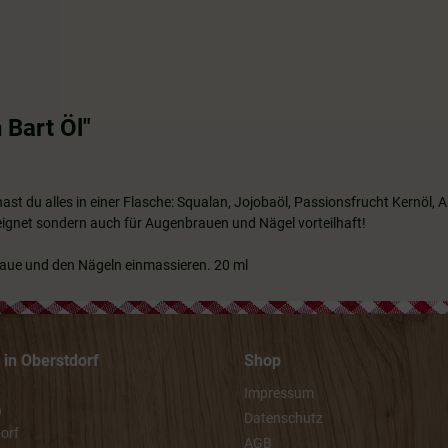
Bart Öl"
t du alles in einer Flasche: Squalan, Jojobaöl, Passionsfrucht Kernöl, A
eeignet sondern auch für Augenbrauen und Nägel vorteilhaft!
raue und den Nägeln einmassieren. 20 ml
in Oberstdorf
Shop
Impressum
9
Datenschutz
orf
AGB