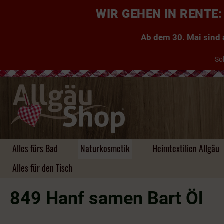
WIR GEHEN IN RENT
Ab dem 30. Mai sind a
So
Alles fürs Bad
Naturkosmetik
Heimtextilien Allgäu
Alles für den Tisch
849 Hanf samen Bart Öl
Handgemachte Seifen
Kuscheldecken Allgäu
Taschen
Kühe, Kuhglocken &
Aufbewahrung aus
Einkaufstaschen
Likör
Tischdecken & Läufer
Tassen & Co.
Zauberhafte
Kissen ~ Allgäu, Zirbe,
Platzsets & Läufer
Herzen
Schlüsselanhänger ~
Rucksäcke
Brände & Schnäpse
Tassen & Co
Untersetzer &
Hirsche
Bambus, Holz, Filz
Gästeseifen
Kräuter
für jeden Geschmack
Platzsets
Körbe uvm.