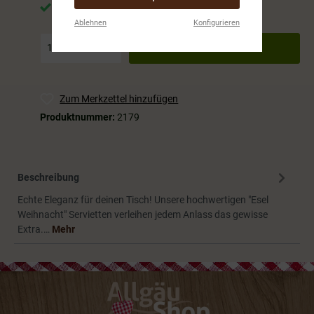
Sofort verfügbar, Lieferzeit: 5-10 Werktage
Ablehnen
Konfigurieren
In den Warenkorb
Zum Merkzettel hinzufügen
Produktnummer:
2179
Beschreibung
Echte Eleganz für deinen Tisch! Unsere hochwertigen "Esel
Weihnacht" Servietten verleihen jedem Anlass das gewisse
Extra.…
Mehr