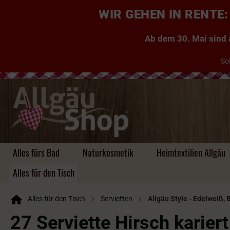
WIR GEHEN IN RENT
Ab dem 30. Mai sind a
So
Alles fürs Bad
Naturkosmetik
Heimtextilien Allgäu
Alles für den Tisch
Alles für den Tisch
Servietten
Allgäu Style - Edelweiß, 
Handgemachte Seifen
Kuscheldecken Allgäu
Taschen
Kühe, Kuhglocken &
Aufbewahrung aus
Einkaufstaschen
Likör
Tischdecken & Läufer
Tassen & Co.
Zauberhafte
Kissen ~ Allgäu, Zirbe,
Platzsets & Läufer
Herzen
Schlüsselanhänger ~
Rucksäcke
Brände & Schnäpse
Tassen & Co
Untersetzer &
Hirsche
Bambus, Holz, Filz
Gästeseifen
Kräuter
für jeden Geschmack
Platzsets
27 Serviette Hirsch kariert
Körbe uvm.