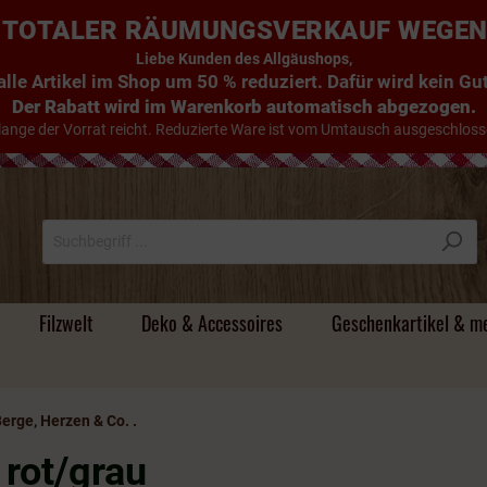
E: TOTALER RÄUMUNGSVERKAUF WEGE
Liebe Kunden des Allgäushops,
lle Artikel im Shop um 50 % reduziert. Dafür wird kein G
Der Rabatt wird im Warenkorb automatisch abgezogen.
lange der Vorrat reicht. Reduzierte Ware ist vom Umtausch ausgeschloss
Filzwelt
Deko & Accessoires
Geschenkartikel & m
Berge, Herzen & Co. .
Süsse Handtücher
Tischdecken & Läufer
Filz - Untersetzer
Holzdeko & mehr
Magnete &
Handyhüllen
Alte Schnäpse / Im
Individuelle
Stoff
Körper- und Badeöle
Beutel & Körbe
Filz -
Türstopper & Wichtel
Hirsche & Kühe
Umhängetaschen
Flachmänner &
Holz & Mehr
Camper-Bad
Schneekugeln
Holzfass gereifte
Namensgeschenke
Schlüsselanhänger
Schnapsgläser
 rot/grau
Brände