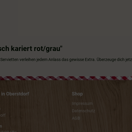
ch kariert rot/grau"
" Servietten verleihen jedem Anlass das gewisse Extra. Überzeuge dich je
in Oberstdorf
Shop
Impressum
9
Datenschutz
orf
AGB
n